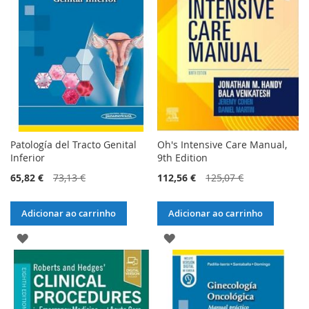
Patología del Tracto Genital
Oh's Intensive Care Manual,
Inferior
9th Edition
65,82 €
73,13 €
112,56 €
125,07 €
Adicionar ao carrinho
Adicionar ao carrinho
ADICIONAR
ADICIONAR
À
À
LISTA
LISTA