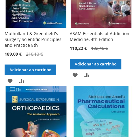
Mulholland & Greenfield's
ASAM Essentials of Addiction
Surgery Scientific Principles
Medicine, 4th Edition
and Practice 8th
110,22 €
122,46 €
189,09 €
210,10 €
Adicionar ao carrinho
Adicionar ao carrinho
ADICIONAR
ADICIONAR
ADICIONAR
ADICIONAR
À
À
À
À
LISTA
COMPARAÇÃO
LISTA
COMPARAÇÃO
DE
DE
DESEJOS
DESEJOS