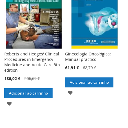
DE
DE
DESEJOS
DESEJOS
Roberts and Hedges' Clinical
Ginecología Oncológica:
Procedures in Emergency
Manual práctico
Medicine and Acute Care 8th
61,91 €
68,79 €
edition
186,02 €
206,69 €
Adicionar ao carrinho
ADICIONAR
Adicionar ao carrinho
À
ADICIONAR
LISTA
À
DE
LISTA