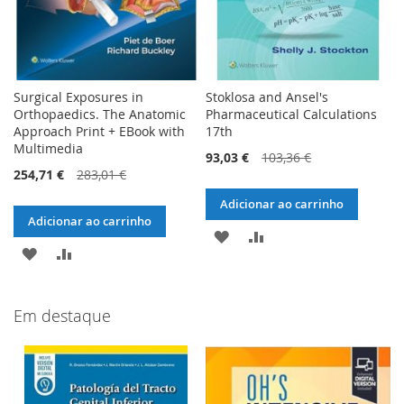
Surgical Exposures in
Stoklosa and Ansel's
Orthopaedics. The Anatomic
Pharmaceutical Calculations
Approach Print + EBook with
17th
Multimedia
93,03 €
103,36 €
254,71 €
283,01 €
Adicionar ao carrinho
Adicionar ao carrinho
ADICIONAR
ADICIONAR
ADICIONAR
ADICIONAR
À
À
À
À
LISTA
COMPARAÇÃO
Em destaque
LISTA
COMPARAÇÃO
DE
DE
DESEJOS
DESEJOS