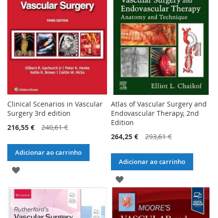
DE
DE
DESEJOS
DESEJOS
Clinical Scenarios in Vascular
Atlas of Vascular Surgery and
Surgery 3rd edition
Endovascular Therapy, 2nd
Edition
216,55 €
240,61 €
264,25 €
293,61 €
Adicionar ao carrinho
Adicionar ao carrinho
ADICIONAR
ADICIONAR
À
À
LISTA
LISTA