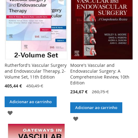
DE
DE
DESEJOS
DESEJOS
Rutherford's Vascular Surgery
Moore's Vascular and
and Endovascular Therapy, 2-
Endovascular Surgery: A
Volume Set, 11th Edition
Comprehensive Review, 10th
Edition
405,44 €
450,49 €
234,67 €
260,75 €
Adicionar ao carrinho
Adicionar ao carrinho
ADICIONAR
ADICIONAR
À
À
LISTA