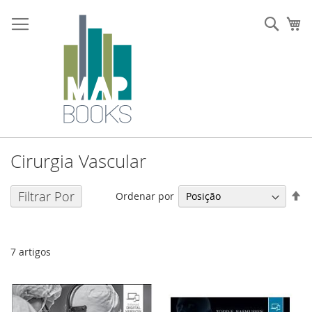
Ir
para
Sear
O 
o
Conteúdo
Cirurgia Vascular
De
Filtrar Por
Ordenar por
O
De
7
artigos