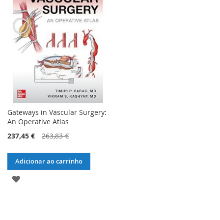
LISTA
DE
DE
DESEJOS
DESEJOS
Gateways in Vascular Surgery:
An Operative Atlas
237,45 €
263,83 €
Adicionar ao carrinho
ADICIONAR
À
LISTA