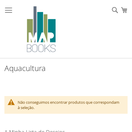
Ir
para
Sear
O 
o
Conteúdo
Aquacultura
Não conseguimos encontrar produtos que correspondam
à seleção.