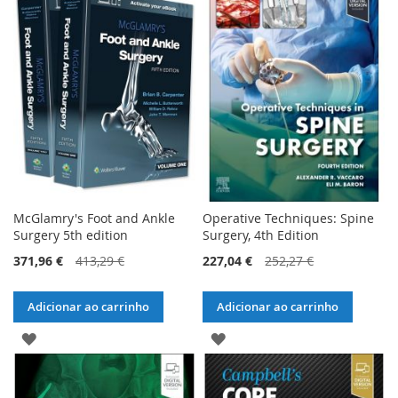
LISTA
LISTA
DE
DE
DESEJOS
DESEJOS
McGlamry's Foot and Ankle
Operative Techniques: Spine
Surgery 5th edition
Surgery, 4th Edition
371,96 €
413,29 €
227,04 €
252,27 €
Adicionar ao carrinho
Adicionar ao carrinho
ADICIONAR
ADICIONAR
À
À