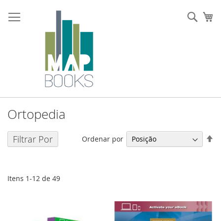
Ir
para
Sear
O 
o
Conteúdo
Ortopedia
De
Filtrar Por
Ordenar por
O
De
Itens
1
-
12
de
49