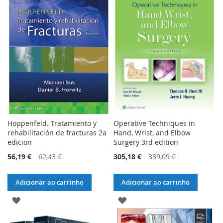
LISTA
LISTA
DE
DE
DESEJOS
DESEJOS
Hoppenfeld. Tratamiento y
Operative Techniques in
rehabilitación de fracturas 2a
Hand, Wrist, and Elbow
edicion
Surgery 3rd edition
56,19 €
62,43 €
305,18 €
339,09 €
Adicionar ao carrinho
Adicionar ao carrinho
ADICIONAR
ADICIONAR
À
À