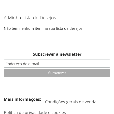
de
DE
DE
momento
DESEJOS
DESEJOS
A Minha Lista de Desejos
a
ler
Não tem nenhum item na sua lista de desejos.
a
página
Subscrever a newsletter
Mais informações:
Condições gerais de venda
Política de privacidade e cookies