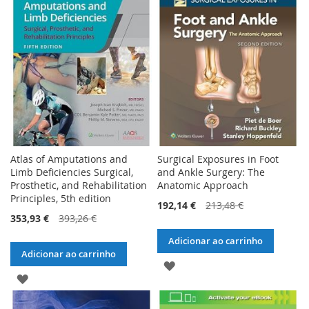
LISTA
LISTA
DE
DE
DESEJOS
DESEJOS
Atlas of Amputations and
Surgical Exposures in Foot
Limb Deficiencies Surgical,
and Ankle Surgery: The
Prosthetic, and Rehabilitation
Anatomic Approach
Principles, 5th edition
192,14 €
213,48 €
353,93 €
393,26 €
Adicionar ao carrinho
Adicionar ao carrinho
ADICIONAR
ADICIONAR
À
À