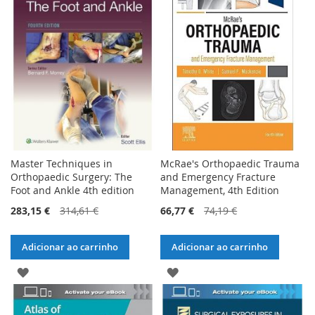
LISTA
LISTA
DE
DE
DESEJOS
DESEJOS
Master Techniques in
McRae's Orthopaedic Trauma
Orthopaedic Surgery: The
and Emergency Fracture
Foot and Ankle 4th edition
Management, 4th Edition
283,15 €
314,61 €
66,77 €
74,19 €
Adicionar ao carrinho
Adicionar ao carrinho
ADICIONAR
ADICIONAR
À
À