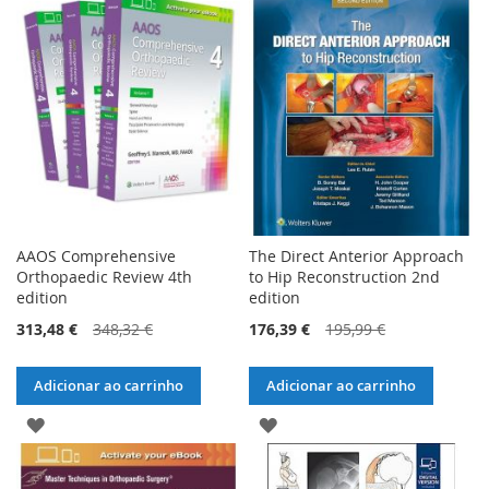
AAOS Comprehensive
The Direct Anterior Approach
Orthopaedic Review 4th
to Hip Reconstruction 2nd
edition
edition
313,48 €
348,32 €
176,39 €
195,99 €
Adicionar ao carrinho
Adicionar ao carrinho
ADICIONAR
ADICIONAR
À
À