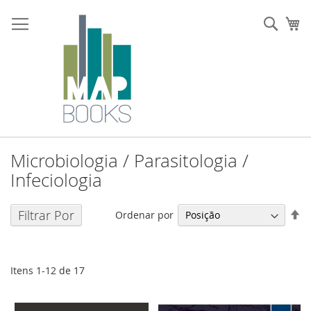
Ir
para
Sear
O 
o
Conteúdo
Microbiologia / Parasitologia /
Infeciologia
De
Filtrar Por
Ordenar por
O
De
Itens
1
-
12
de
17