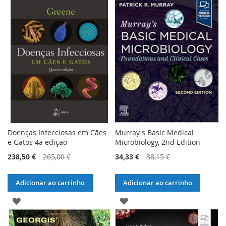
Doenças Infecciosas em Cães
Murray's Basic Medical
e Gatos 4a edição
Microbiology, 2nd Edition
238,50 €
265,00 €
34,33 €
38,15 €
Adicionar ao carrinho
Adicionar ao carrinho
ADICIONAR
ADICIONAR
À
À