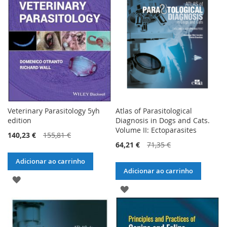
DE
DE
DESEJOS
DESEJOS
Veterinary Parasitology 5yh
Atlas of Parasitological
edition
Diagnosis in Dogs and Cats.
Volume II: Ectoparasites
140,23 €
155,81 €
64,21 €
71,35 €
Adicionar ao carrinho
Adicionar ao carrinho
ADICIONAR
ADICIONAR
À
À
LISTA
LISTA