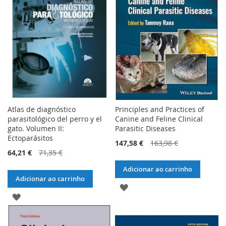
DE
DE
DESEJOS
DESEJOS
Atlas de diagnóstico
Principles and Practices of
parasitológico del perro y el
Canine and Feline Clinical
gato. Volumen II:
Parasitic Diseases
Ectoparásitos
147,58 €
163,98 €
64,21 €
71,35 €
Adicionar ao carrinho
Adicionar ao carrinho
ADICIONAR
ADICIONAR
À
À
LISTA