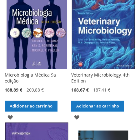
LISTA
DE
DE
DESEJOS
DESEJOS
Microbiologia Médica 9a
Veterinary Microbiology, 4th
edição
Edition
188,89 €
209,88 €
168,67 €
187,41 €
Adicionar ao carrinho
Adicionar ao carrinho
ADICIONAR
ADICIONAR
À
À
LISTA
LISTA