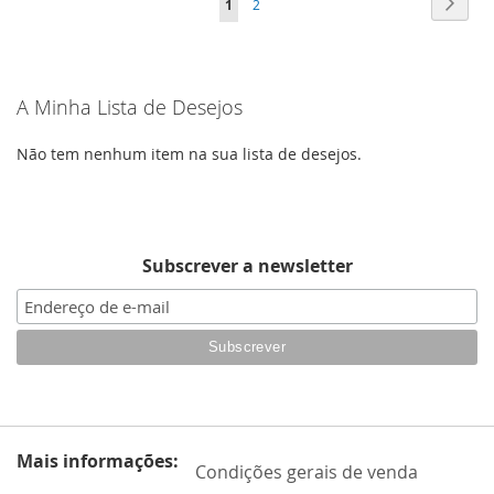
Págin
Segui
Está
Página
1
2
LISTA
DE
de
DE
DESEJOS
momento
DESEJOS
A Minha Lista de Desejos
a
ler
Não tem nenhum item na sua lista de desejos.
a
página
Subscrever a newsletter
Mais informações:
Condições gerais de venda