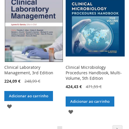
LISTA
DE
DE
DESEJOS
DESEJOS
Clinical Laboratory
Clinical Microbiology
Management, 3rd Edition
Procedures Handbook, Multi-
Volume, 5th Edition
224,09 €
248,99 €
424,43 €
471,59 €
Adicionar ao carrinho
Adicionar ao carrinho
ADICIONAR
ADICIONAR
À
À
LISTA
Página