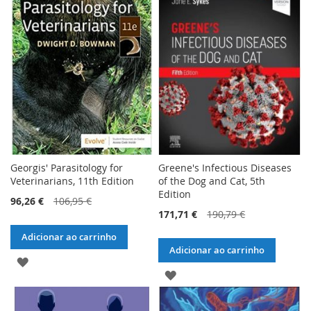
LISTA
LISTA
DE
DE
DESEJOS
DESEJOS
Georgis' Parasitology for
Greene's Infectious Diseases
Veterinarians, 11th Edition
of the Dog and Cat, 5th
Edition
96,26 €
106,95 €
171,71 €
190,79 €
Adicionar ao carrinho
Adicionar ao carrinho
ADICIONAR
ADICIONAR
À
À
LISTA