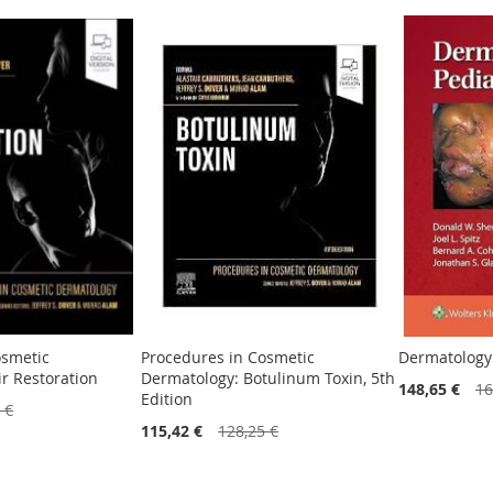
osmetic
Procedures in Cosmetic
Dermatology 
r Restoration
Dermatology: Botulinum Toxin, 5th
148,65 €
16
Edition
 €
115,42 €
128,25 €