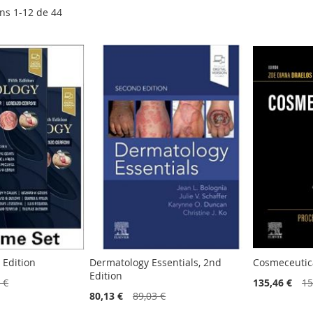
ens
1
-
12
de
44
 Edition
Dermatology Essentials, 2nd
Cosmeceutica
Edition
 €
135,46 €
15
80,13 €
89,03 €