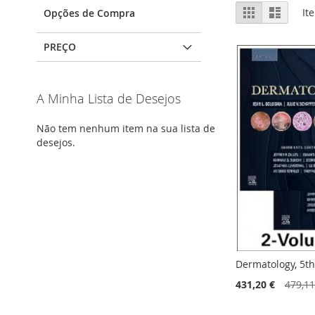
Ver
Grelha
Lista
It
Opções de Compra
como
PREÇO
A Minha Lista de Desejos
Não tem nenhum item na sua lista de
desejos.
Dermatology, 5th
431,20 €
479,11