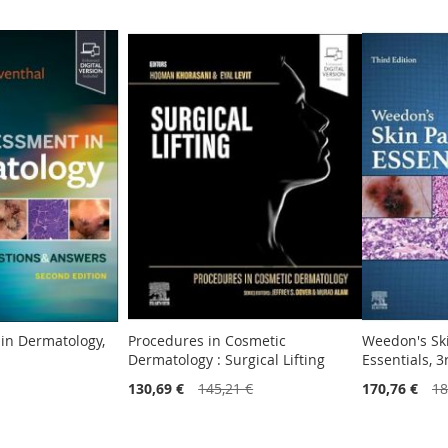
in Dermatology,
Procedures in Cosmetic
Weedon's Sk
Dermatology : Surgical Lifting
Essentials, 3
130,69 €
145,21 €
170,76 €
18