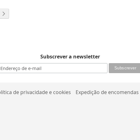
 ler a página
a
Página
Seguinte
Subscrever a newsletter
lítica de privacidade e cookies
Expedição de encomendas