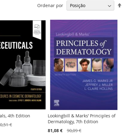
Definir
Ordenar por
Ordena
Decresc
ls, 4th Edition
Lookingbill & Marks’ Principles of
Dermatology, 7th Edition
0,51 €
81,08 €
90,09 €