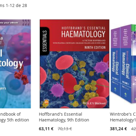
ens
1
-
12
de
28
andbook of
Hoffbrand's Essential
Wintrobe's Cl
ogy 5th edition
Haematology, 9th Edition
Hematology1
63,11 €
70,13 €
381,24 €
42