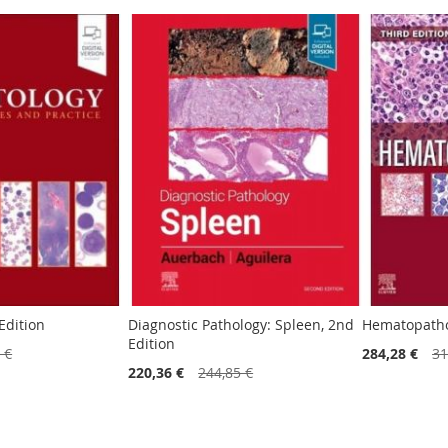
Edition
Diagnostic Pathology: Spleen, 2nd
Hematopatho
Edition
 €
284,28 €
31
220,36 €
244,85 €