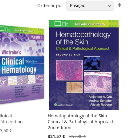
Definir
Ordenar por
Ordena
Decresc
inical
Hematopathology of the Skin
5th edition
Clinical & Pathological Approach,
2nd edition
3,60 €
321,57 €
357,30 €