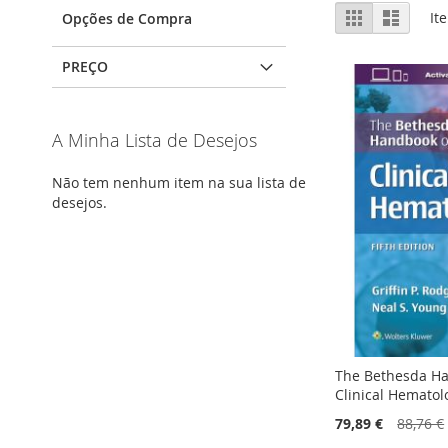
Ver
Grelha
Lista
It
Opções de Compra
como
PREÇO
A Minha Lista de Desejos
Não tem nenhum item na sua lista de
desejos.
The Bethesda H
Clinical Hematol
79,89 €
88,76 €