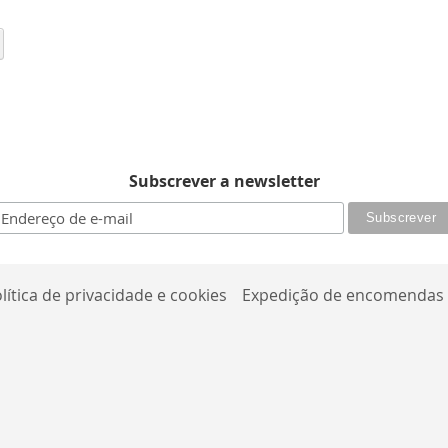
 ler a página
Página
Seguinte
Subscrever a newsletter
lítica de privacidade e cookies
Expedição de encomendas