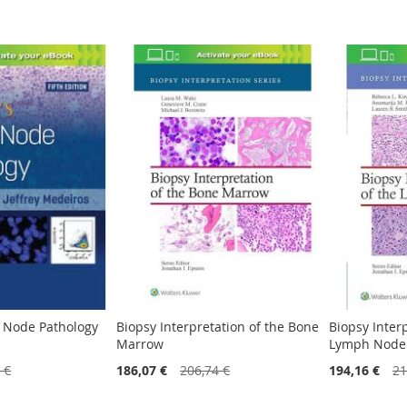
 Node Pathology
Biopsy Interpretation of the Bone
Biopsy Interp
Marrow
Lymph Node
 €
186,07 €
206,74 €
194,16 €
21