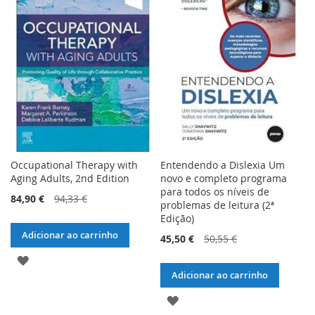
Occupational Therapy with
Entendendo a Dislexia Um
Aging Adults, 2nd Edition
novo e completo programa
para todos os níveis de
84,90 €
94,33 €
problemas de leitura (2ª
Edição)
Adicionar ao carrinho
45,50 €
50,55 €
ADICIONAR
Adicionar ao carrinho
À
ADICIONAR
LISTA