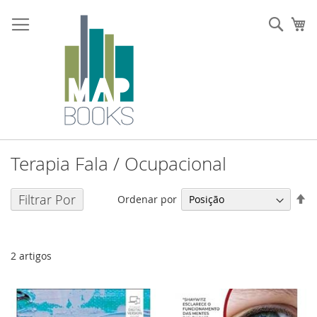
Ir
para
Sear
O 
o
Conteúdo
Terapia Fala / Ocupacional
De
Filtrar Por
Ordenar por
O
De
2
artigos