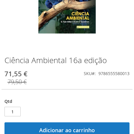
Ciência Ambiental 16a edição
Saltar
para
o
71,55 €
SKU
9786555580013
início
79,50 €
da
Galeria
de
imagens
Qtd
Adicionar ao carrinho