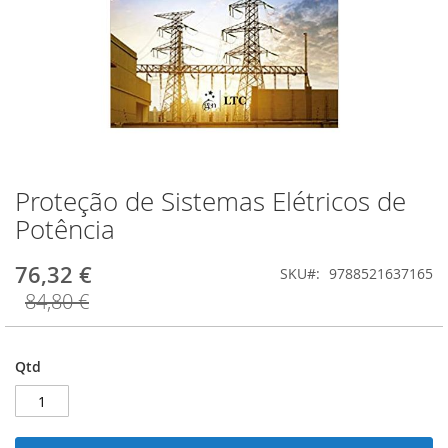
Proteção de Sistemas Elétricos de
Saltar
para
Potência
o
início
76,32 €
SKU
9788521637165
da
Galeria
84,80 €
de
imagens
Qtd