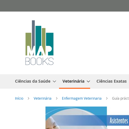
Ir
para
o
Conteúdo
Ciências da Saúde
Veterinária
Ciências Exatas
Início
Veterinária
Enfermagem Veterinaria
Guía práct
Saltar
para
o
final