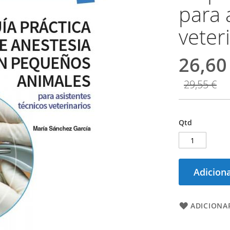
para 
veter
26,60
29,55 €
Qtd
Adiciona
ADICIONAR