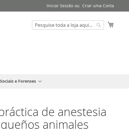
Iniciar Sessão
Criar uma Conta
Search
O Meu 
Search
 Sociais e Forenses
práctica de anestesia
equeños animales