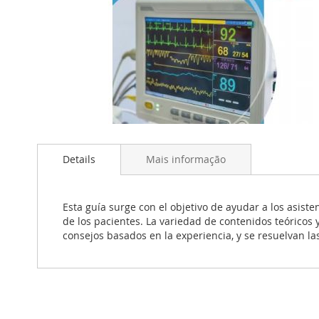
Saltar
para
Details
Mais informação
o
início
da
Galeria
Esta guía surge con el objetivo de ayudar a los asist
de
de los pacientes. La variedad de contenidos teóricos y
imagens
consejos basados en la experiencia, y se resuelvan l