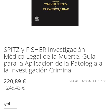
SPITZ y FISHER Investigación
Saltar
para
Médico-Legal de la Muerte. Guía
o
para la Aplicación de la Patología a
início
da
la Investigación Criminal
Galeria
de
220,89 €
SKU
9788491139638
imagens
245,43 €
Qtd