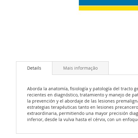
Saltar
para
Details
Mais informação
o
início
da
Galeria
Aborda la anatomía, fisiología y patología del tracto
de
recientes en diagnóstico, tratamiento y manejo de pat
imagens
la prevención y el abordaje de las lesiones premalign
estrategias terapéuticas tanto en lesiones precancer
extraordinaria, permitiendo una mayor precisión diagn
inferior, desde la vulva hasta el cérvix, con un enfoqu