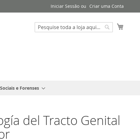
Iniciar Sessão
Criar uma Conta
Search
O Meu 
Search
 Sociais e Forenses
ogía del Tracto Genital
or