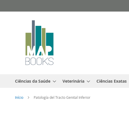
Ir
para
o
Conteúdo
Ciências da Saúde
Veterinária
Ciências Exatas
Início
Patología del Tracto Genital Inferior
Saltar
para
o
final